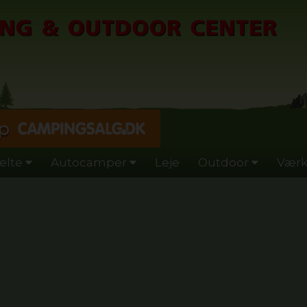
p
elte
Autocamper
Leje
Outdoor
Værk