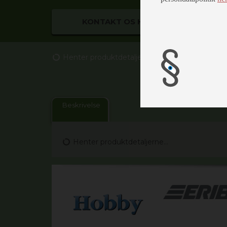
KONTAKT OS HER
Henter produktdetaljerne...
Beskrivelse
Henter produktdetaljerne...