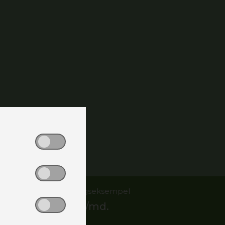
Finansieringseksempel
7.781,-
kr/md.