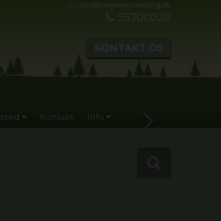
salg@slagelsecamping.dk
55700020
KONTAKT OS
sted
Kontakt
Info