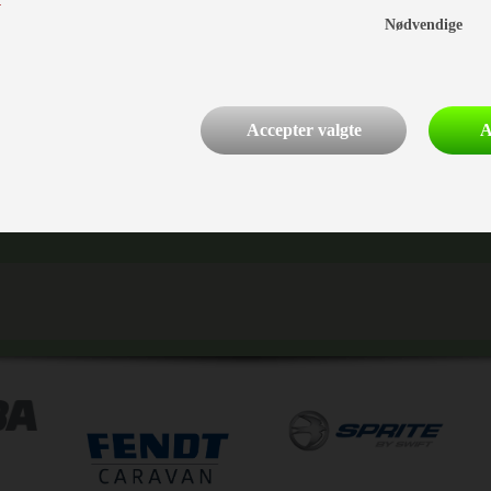
Nødvendige
Accepter valgte
A