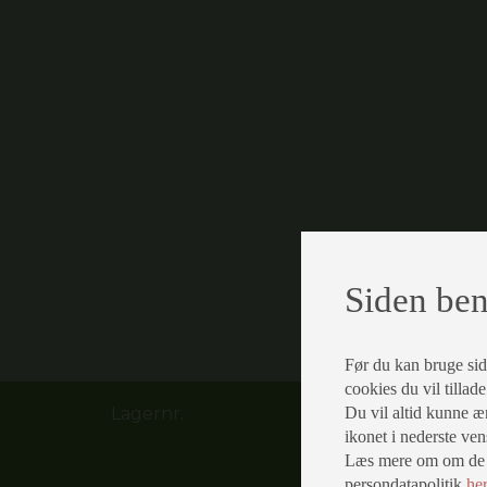
Siden ben
Før du kan bruge siden
cookies du vil tillad
Du vil altid kunne æn
Lagernr.
ikonet i nederste ven
Læs mere om om de fo
persondatapolitik
he