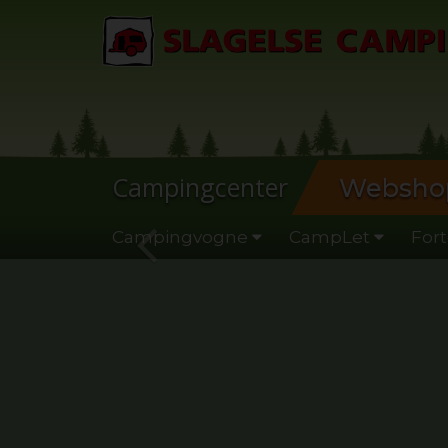
Campingcenter
Websho
Campingvogne
CampLet
Fort