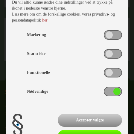
Du vil altid kunne ændre dine indstillinger ved at trykke på
ikonet i nederste venstre hjørne.
Læs mere om om de forskellige cookies, vores privatlivs- og
persondatapolitik
her
Marketing
Statistiske
Funktionelle
Slagelse Camping & Outdoor Center
Nødvendige
Karolinevej 2C
4200 Slagelse
CVR nr.
28147953
Accepter valgte
salg@slagelsecamping.dk