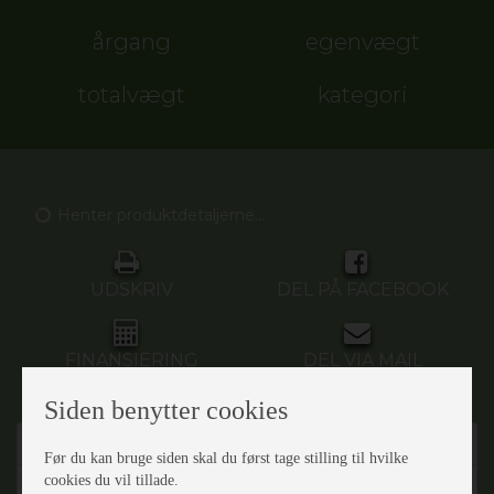
årgang
egenvægt
totalvægt
kategori
Henter produktdetaljerne...
UDSKRIV
DEL PÅ FACEBOOK
FINANSIERING
DEL VIA MAIL
Siden benytter cookies
Beskrivelse
Før du kan bruge siden skal du først tage stilling til hvilke
cookies du vil tillade.
Henter produktdetaljerne...