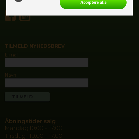
Tlf.
55700020
Acceptere alle
TILMELD NYHEDSBREV
E-mail
Navn
Åbningstider salg
Mandag
10:00 - 17:00
Tirsdag
10:00 - 17:00