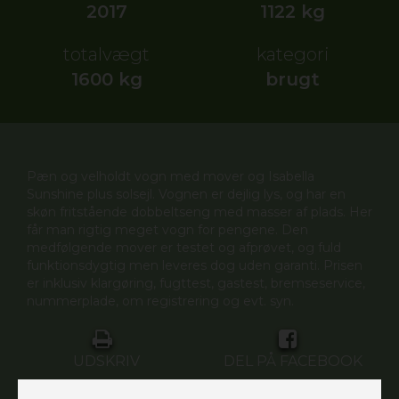
2017
1122 kg
totalvægt
kategori
1600 kg
brugt
Pæn og velholdt vogn med mover og Isabella
Sunshine plus solsejl. Vognen er dejlig lys, og har en
skøn fritstående dobbeltseng med masser af plads. Her
får man rigtig meget vogn for pengene. Den
medfølgende mover er testet og afprøvet, og fuld
funktionsdygtig men leveres dog uden garanti. Prisen
er inklusiv klargøring, fugttest, gastest, bremseservice,
nummerplade, om registrering og evt. syn.
UDSKRIV
DEL PÅ FACEBOOK