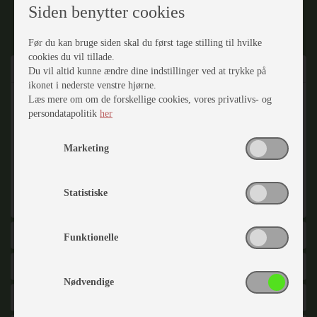
Siden benytter cookies
FINANSIERING
DEL VIA MAIL
Før du kan bruge siden skal du først tage stilling til hvilke
cookies du vil tillade.
Beskrivelse
Du vil altid kunne ændre dine indstillinger ved at trykke på
ikonet i nederste venstre hjørne.
Læs mere om om de forskellige cookies, vores privatlivs- og
Pæn og velholdt vogn med mover og Isabella
persondatapolitik
her
Sunshine plus solsejl. Vognen er dejlig lys, og har en
skøn fritstående dobbeltseng med masser af plads.
Her får man rigtig meget vogn for pengene. Den
Marketing
medfølgende mover er testet og afprøvet, og fuld
funktionsdygtig men leveres dog uden garanti. Prisen
er inklusiv klargøring, fugttest, gastest, bremseservice,
Statistiske
nummerplade, om registrering og evt. syn.
Generelt
Funktionelle
Indretning
Nødvendige
Karrosseri, Chassis & Magasiner