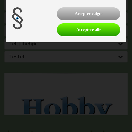
Køkken - Bad & Toilet
Accepter valgte
El, Elektronik & Medie
Acceptere alle
Vand - Varme & Energi
Telttilbehør
Testet