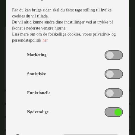
FINANSIERING
DEL VIA MAIL
Før du kan bruge siden skal du først tage stilling til hvilke
cookies du vil tillade.
Du vil altid kunne ændre dine indstillinger ved at trykke på
ikonet i nederste venstre hjørne.
Beskrivelse
Læs mere om om de forskellige cookies, vores privatlivs- og
persondatapolitik
her
Dejlig køjevogn med fast seng, køjer og stort køleskab.
Vognen er monteret med 1800 kg aksel, med
Marketing
mulighed for at nedveje den til 1500 kg,
gulvtemperering, forberedt for batteri samt
gastilslutning fra fabrikken (i alt 29 kg). Fabriksmonteret
Statistiske
udstyr er incl. i vognens pris. Prisen er desuden incl.
klargøring og nummerplade.
Funktionelle
Generelt
Indretning
Nødvendige
Karrosseri, Chassis & Magasiner