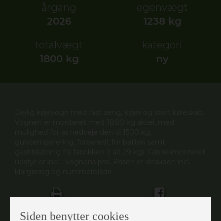
årgang
egenvægt
2026
1238 kg
totalvægt
kategori
1800 kg
ny
Dejlig køjevogn med fast seng, køjer og stort køleskab.
Vognen er monteret med 1800 kg aksel, med
mulighed for at nedveje den til 1500 kg,
gulvtemperering, forberedt for batteri samt
gastilslutning fra fabrikken (i alt 29 kg). Fabriksmonteret
udstyr er incl. i vognens pris. Prisen er desuden incl.
klargøring og nummerplade.
UDSKRIV
DEL PÅ FACEBOOK
Siden benytter cookies