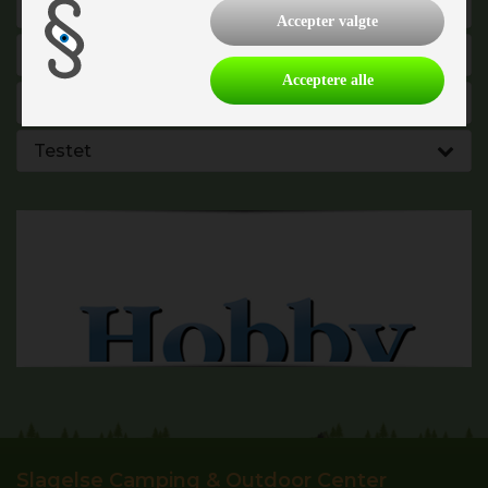
Køkken - Bad & Toilet
Accepter valgte
El, Elektronik & Medie
Acceptere alle
Vand - Varme & Energi
Testet
Slagelse Camping & Outdoor Center