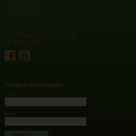
Karolinevej 2C
4200 Slagelse
CVR nr.
28147953
salg@slagelsecamping.dk
Tlf.
55700020
TILMELD NYHEDSBREV
E-mail
Navn