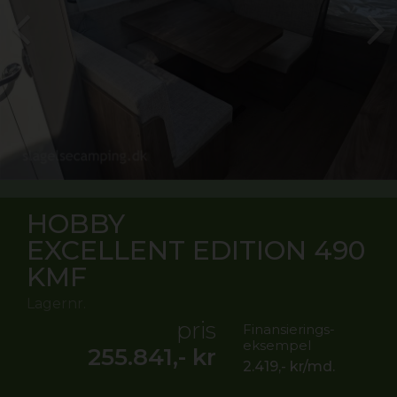
HOBBY
EXCELLENT EDITION 490
KMF
Lagernr.
pris
Finansierings-
eksempel
255.841,-
kr
2.419,-
kr/md.