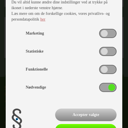
Du vil altid kunne ændre dine indstillinger ved at trykke på
ikonet i nederste venstre hjørne.
Læs mere om om de forskellige cookies, vores privatlivs- og
persondatapolitik
her
Marketing
Statistiske
Funktionelle
Slagelse Camping & Outdoor Center
Nødvendige
Karolinevej 2C
4200 Slagelse
CVR nr.
28147953
Accepter valgte
salg@slagelsecamping.dk