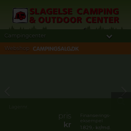
Campingcenter
Webshop
Lagernr.
pris
Finansierings-
eksempel
kr
1.829,-
kr/md.