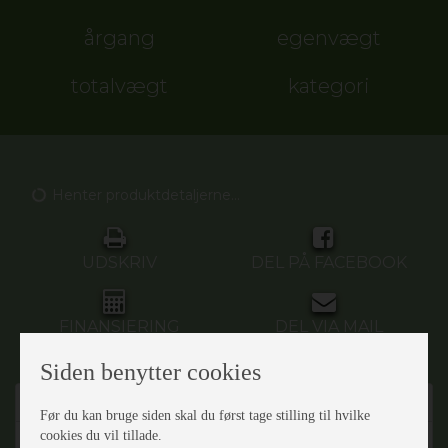
årgang
egenvægt
totalvægt
kategori
Henter produktdetaljerne...
UDSKRIV
DEL PÅ FACEBOOK
FINANSIERING
DEL VIA MAIL
Siden benytter cookies
Beskrivelse
Før du kan bruge siden skal du først tage stilling til hvilke
cookies du vil tillade.
Henter produktdetaljerne...