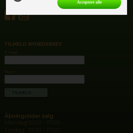
Tlf.
55700020
Acceptere alle
TILMELD NYHEDSBREV
E-mail
Navn
Åbningstider salg
Mandag
10:00 - 17:00
Tirsdag
10:00 - 17:00