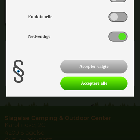
Autostar prisliste 2026
Ekstern link
Funktionelle
Nødvendige
Accepter valgte
Acceptere alle
Slagelse Camping & Outdoor Center
Karolinevej 2C
4200 Slagelse