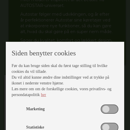
AUTOSTAR-universet.
Autostar følger med udviklingen, og år efter
år perfektionerer Autostar sine køretøjer ved
at inkorporere nye funktioner, så du kan gøre
alt, hvad du skal gøre på en super nem måde.
Søger du kvalitet, komfort og lækkert design,
så opfylder Autostar alle dine ønsker.
Siden benytter cookies
Før du kan bruge siden skal du først tage stilling til hvilke
cookies du vil tillade.
Du vil altid kunne ændre dine indstillinger ved at trykke på
ikonet i nederste venstre hjørne.
Læs mere om om de forskellige cookies, vores privatlivs- og
persondatapolitik
her
Autostar hjemmeside
Ekstern link
Marketing
2026 Katalog
Ekstern link
Statistiske