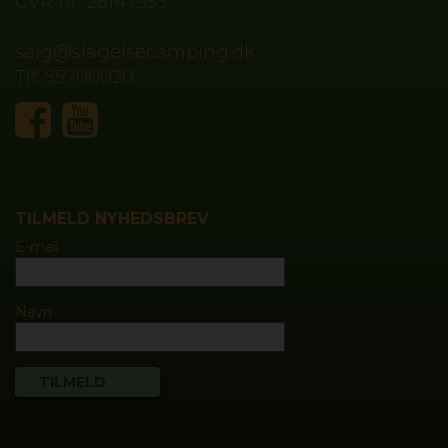
CVR nr.
28147953
salg@slagelsecamping.dk
Tlf.
55700020
TILMELD NYHEDSBREV
E-mail
Navn