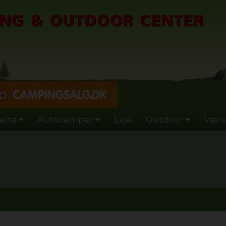
p
elte
Autocamper
Leje
Outdoor
Værk