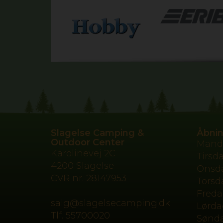
Slagelse Camping &
Åbnin
Outdoor Center
Mand
Karolinevej 2C
Tirsd
4200 Slagelse
Onsd
CVR nr.
28147953
Torsd
Fred
salg@slagelsecamping.dk
Lørda
Tlf.
55700020
Sønd