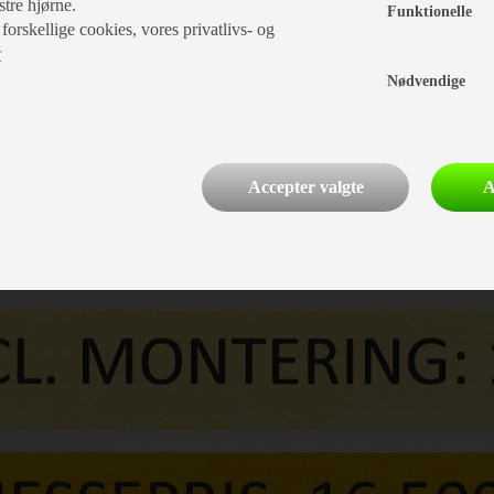
stre hjørne.
Funktionelle
rskellige cookies, vores privatlivs- og
r
Nødvendige
Accepter valgte
A