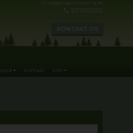
salg@slagelsecamping.dk
55700020
KONTAKT OS
sted
Kontakt
Info