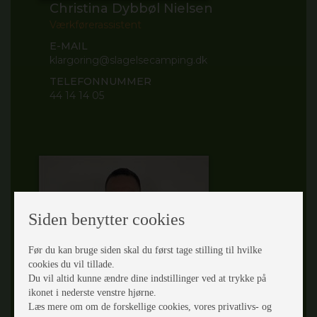
Christina Dybbøl Nielsen
Værkførerassistent
E-MAIL
klargoring@slagelsecamping.dk
TELEFONNUMMER
44 14 14 05
Siden benytter cookies
Før du kan bruge siden skal du først tage stilling til hvilke
cookies du vil tillade.
Du vil altid kunne ændre dine indstillinger ved at trykke på
Allan Johansen
ikonet i nederste venstre hjørne.
Læs mere om om de forskellige cookies, vores privatlivs- og
Caravantekniker