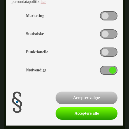
persondatapolitik
her
TELEFONNUMMER
55 70 00 20
Marketing
Statistiske
Funktionelle
Nødvendige
Ib Jacobsen
Caravantekniker
Accepter valgte
TELEFONNUMMER
55 70 00 20
Acceptere alle