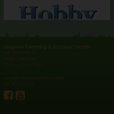
Slagelse Camping & Outdoor Center
Karolinevej 2C
4200 Slagelse
CVR nr.
28147953
salg@slagelsecamping.dk
Tlf.
55700020