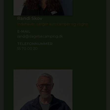
Randi Skov
Indehaver, sælger autocamper og vogne
E-MAIL
randi@slagelsecamping.dk
TELEFONNUMMER
55 70 00 20