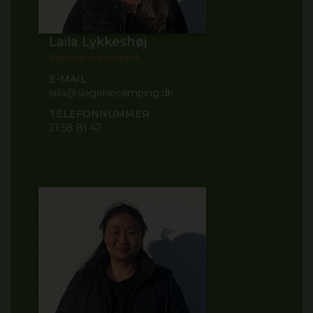
Laila Lykkeshøj
Værkførerassistent
E-MAIL
laila@slagelsecamping.dk
TELEFONNUMMER
21 58 81 47