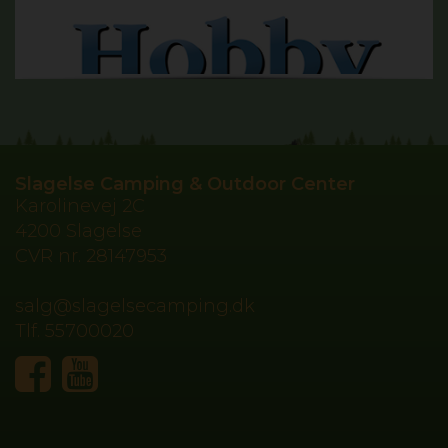
Slagelse Camping & Outdoor Center
Karolinevej 2C
4200 Slagelse
CVR nr.
28147953
salg@slagelsecamping.dk
Tlf.
55700020