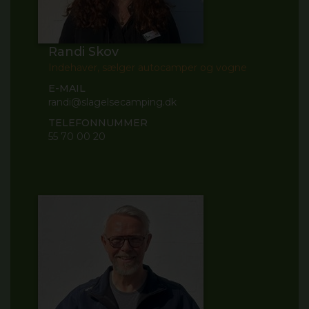
Randi Skov
Indehaver, sælger autocamper og vogne
E-MAIL
randi@slagelsecamping.dk
TELEFONNUMMER
55 70 00 20