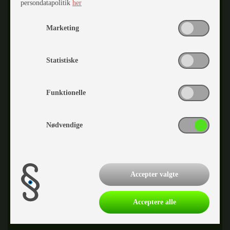
persondatapolitik
her
TELEFONNUMMER
55 70 00 20
Marketing
Statistiske
Funktionelle
Nødvendige
Ib Jacobsen
Caravantekniker
Accepter valgte
TELEFONNUMMER
55 70 00 20
Acceptere alle