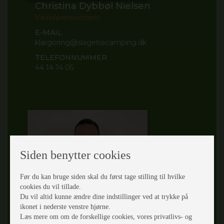
Christina Dybbøl Nielsen
Værkførerassistent
E-MAIL
klargoring@slagelsecamping.dk
TELEFONNUMMER
44 14 14 05
Siden benytter cookies
Før du kan bruge siden skal du først tage stilling til hvilke
cookies du vil tillade.
Du vil altid kunne ændre dine indstillinger ved at trykke på
Allan Johansen
ikonet i nederste venstre hjørne.
Læs mere om om de forskellige cookies, vores privatlivs- og
Caravantekniker