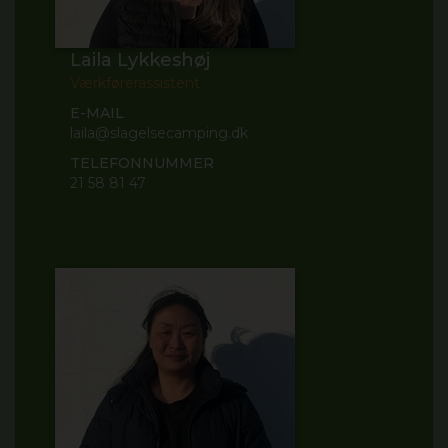
Laila Lykkeshøj
Værkførerassistent
E-MAIL
laila@slagelsecamping.dk
TELEFONNUMMER
21 58 81 47