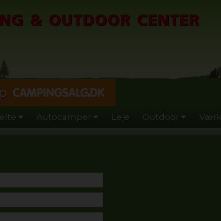
p
elte
Autocamper
Leje
Outdoor
Værk