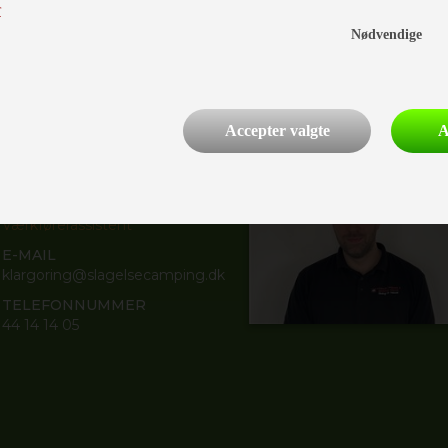
r
29 44 26 64
Nødvendige
Accepter valgte
A
Christina Dybbøl
Nielsen
Værkførerassistent
E-MAIL
klargoring@slagelsecamping.dk
TELEFONNUMMER
44 14 14 05