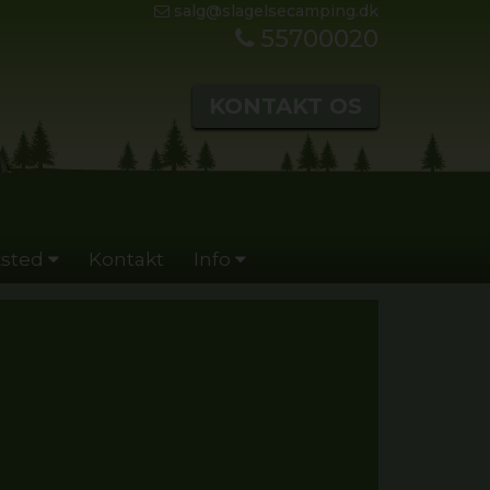
salg@slagelsecamping.dk
55700020
KONTAKT OS
sted
Kontakt
Info