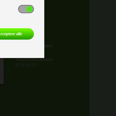
21 58 81 47
cceptere alle
Allan Johansen
Caravantekniker
TELEFONNUMMER
55 70 00 20