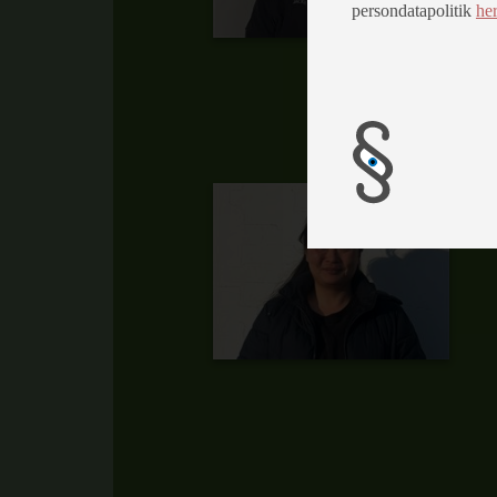
persondatapolitik
he