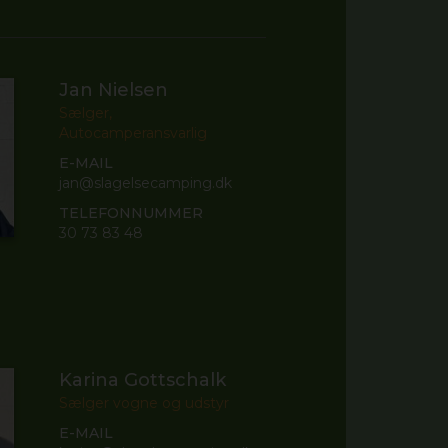
Jan Nielsen
Sælger,
Autocamperansvarlig
E-MAIL
jan@slagelsecamping.dk
TELEFONNUMMER
30 73 83 48
Karina Gottschalk
Sælger vogne og udstyr
E-MAIL