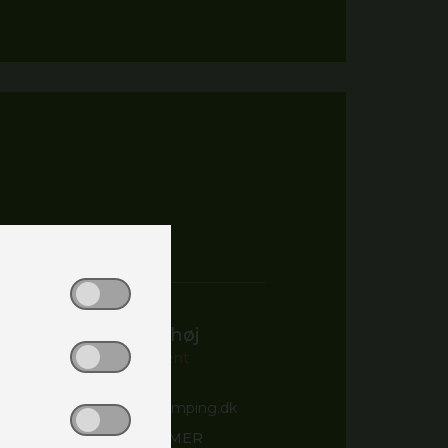
Laila Lykkeshøj
Værkførerassistent
E-MAIL
laila@slagelsecamping.dk
TELEFONNUMMER