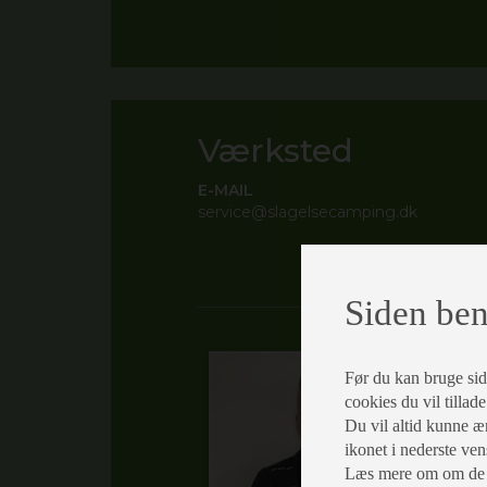
Værksted
E-MAIL
service@slagelsecamping.dk
Siden ben
Før du kan bruge siden
cookies du vil tillad
Du vil altid kunne æn
ikonet i nederste ven
Læs mere om om de fo