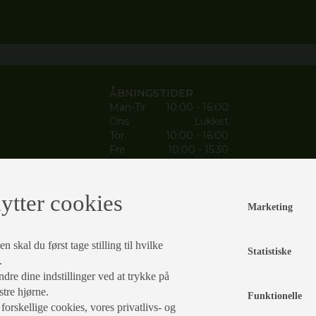
ÅBNINGSTIDER
Man-Tir
10:00 - 16:00
Ons
Lukket
Tor
10:00 - 16:00
Fre
10:00 - 15:30
Lør-Søn
Lukket
ytter cookies
Marketing
Jackie Frandsen
 skal du først tage stilling til hvilke
Statistiske
Værkfører
e.
E-MAIL
dre dine indstillinger ved at trykke på
skade@slagelsecamping.dk
stre hjørne.
Funktionelle
rskellige cookies, vores privatlivs- og
TELEFONNUMMER