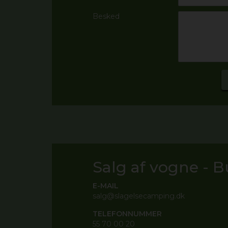
Besked
Salg af vogne - B
E-MAIL
salg@slagelsecamping.dk
TELEFONNUMMER
55 70 00 20