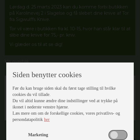
Lørdag d. 25 marts 2023 kan du komme forbi butikken
på Karolinevej 2 i Slagelse og få slebet dine knive af Tor
fra Sigwulffs Knive.
Tor vil være i butikken fra kl. 10-15, hvor han står klar til at
slibe dine knive for 75,- pr. kniv.
Vi glæder os til at se dig!
Vis overblik
Siden benytter cookies
Før du kan bruge siden skal du først tage stilling til hvilke
cookies du vil tillade.
Du vil altid kunne ændre dine indstillinger ved at trykke på
ikonet i nederste venstre hjørne.
Læs mere om om de forskellige cookies, vores privatlivs- og
persondatapolitik
her
Marketing