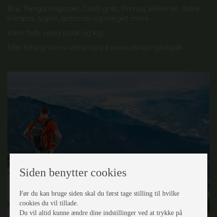
Bl.a. Trangia kogesæt, Cobb grills, Primus, kikkerter, dolke,
kompas, lygter, lanterner og meget mere.
Kom forbi vores butik og kig.
Eller besøg vores webshop på
www.campingsalg.dk
Siden benytter cookies
Før du kan bruge siden skal du først tage stilling til hvilke
cookies du vil tillade.
Du vil altid kunne ændre dine indstillinger ved at trykke på