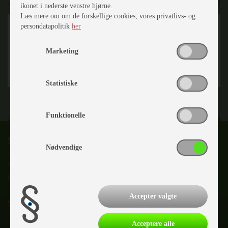
ikonet i nederste venstre hjørne.
Læs mere om om de forskellige cookies, vores privatlivs- og
persondatapolitik
her
Marketing
Statistiske
Funktionelle
Slagelse Camping & Outdoor Center
Nødvendige
Karolinevej 2C
4200 Slagelse
CVR nr.
28147953
Accepter valgte
salg@slagelsecamping.dk
Tlf.
55700020
Acceptere alle