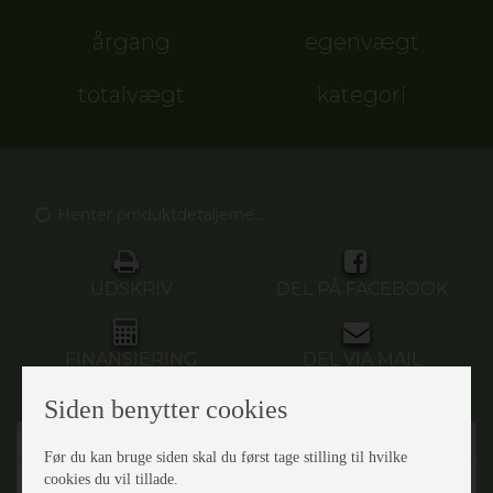
årgang
egenvægt
totalvægt
kategori
Henter produktdetaljerne...
UDSKRIV
DEL PÅ FACEBOOK
FINANSIERING
DEL VIA MAIL
Siden benytter cookies
Beskrivelse
Før du kan bruge siden skal du først tage stilling til hvilke
cookies du vil tillade.
Henter produktdetaljerne...