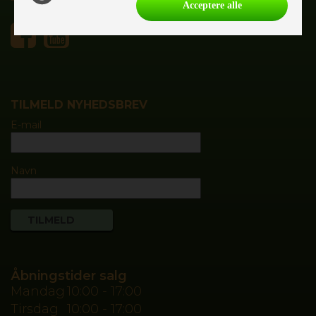
Tlf.
55700020
Acceptere alle
TILMELD NYHEDSBREV
E-mail
Navn
Åbningstider salg
Mandag
10:00 - 17:00
Tirsdag
10:00 - 17:00