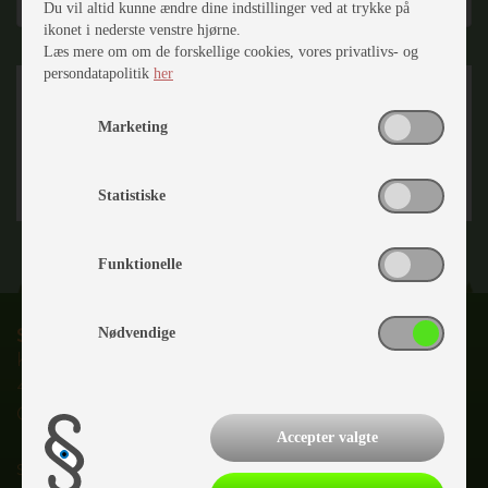
Du vil altid kunne ændre dine indstillinger ved at trykke på
ikonet i nederste venstre hjørne.
Læs mere om om de forskellige cookies, vores privatlivs- og
persondatapolitik
her
Marketing
Statistiske
Funktionelle
Slagelse Camping & Outdoor Center
Nødvendige
Karolinevej 2C
4200 Slagelse
CVR nr.
28147953
Accepter valgte
salg@slagelsecamping.dk