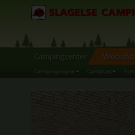
Campingcenter
Websho
Campingvogne
CampLet
Fort