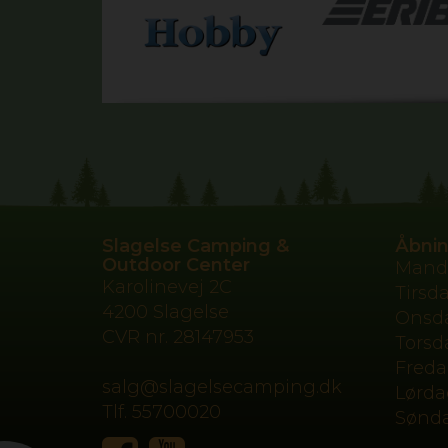
Slagelse Camping &
Åbnin
Outdoor Center
Mand
Karolinevej 2C
Tirsd
4200 Slagelse
Onsd
CVR nr.
28147953
Torsd
Fred
salg@slagelsecamping.dk
Lørda
Tlf.
55700020
Sønd