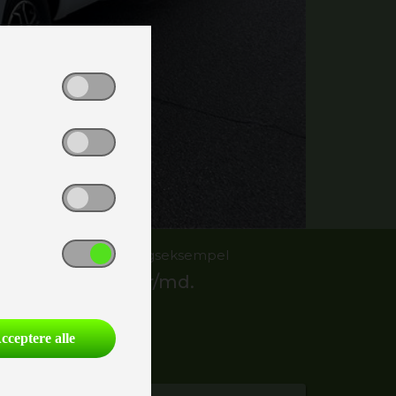
Finansieringseksempel
8.641,-
kr/md.
cceptere alle