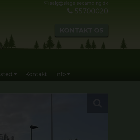
salg@slagelsecamping.dk
55700020
KONTAKT OS
sted
Kontakt
Info