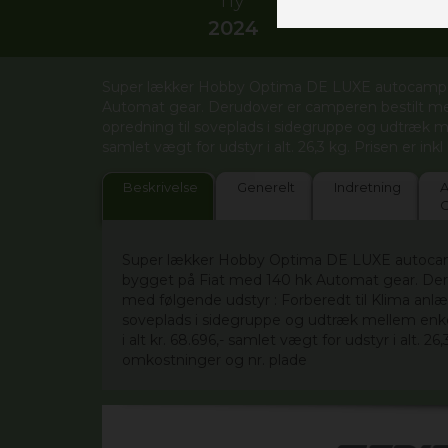
2024
Super lækker Hobby Optima DE LUXE autocamper
Automat gear. Derudover er camperen bestilt med
opredning til soveplads i sidegruppe og udtræk mell
samlet vægt for udstyr i alt. 26,3 kg. Prisen er in
Beskrivelse
Generelt
Indretning
A
Super lækker Hobby Optima DE LUXE autoca
bygget på Fiat med 140 hk Automat gear. Der
med følgende udstyr : Forberedt til Klima anlæ
soveplads i sidegruppe og udtræk mellem enkelt
i alt kr. 68.696,- samlet vægt for udstyr i alt. 26
omkostninger og nr. plade