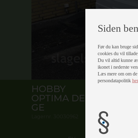
Siden ben
Før du kan bruge siden
cookies du vil tillad
Du vil altid kunne æn
ikonet i nederste ven
Læs mere om om de fo
persondatapolitik
he
HOBBY
OPTIMA DE LUXE T 65
GE
Lagernr.
30030962
ny