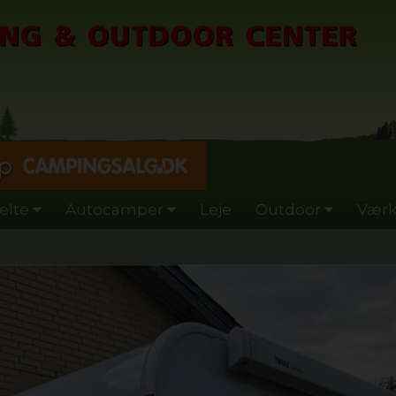
p
elte
Autocamper
Leje
Outdoor
Værk