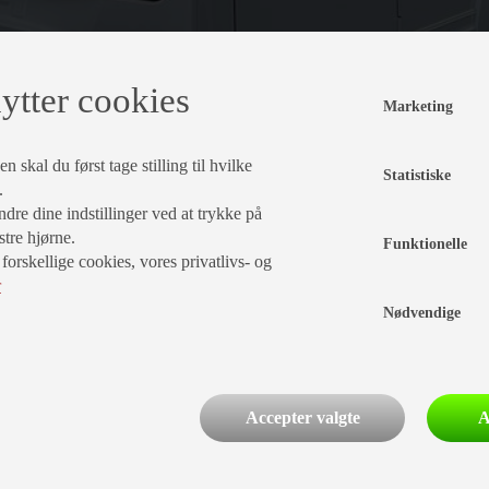
ytter cookies
Marketing
 skal du først tage stilling til hvilke
Statistiske
e.
dre dine indstillinger ved at trykke på
stre hjørne.
Funktionelle
rskellige cookies, vores privatlivs- og
r
pris
Nødvendige
949.900,-
kr
Accepter valgte
A
egenvægt
totalvægt