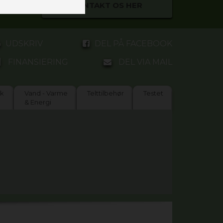
KONTAKT OS HER
UDSKRIV
DEL PÅ FACEBOOK
FINANSIERING
DEL VIA MAIL
ik
Vand - Varme
Telttilbehør
Testet
& Energi