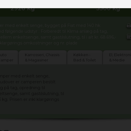
2926 kg
3500 kg
 med enkelt senge, bygget på Fiat med 140 hk
 følgende udstyr : Forberedt til Klima anlæg på tag,
em enkeltsenge, samt gastilslutning, til i alt kr. 68.696,-
kl klargørings omkostninger og nr. plade
uto
Karrosseri, Chassis
Køkken -
El, Elektron
Camper
& Magasiner
Bad & Toilet
& Medie
mper med enkelt senge,
udover er camperen bestilt
g på tag, opredning til
senge, samt gastilslutning, til
,3 kg. Prisen er inkl klargørings