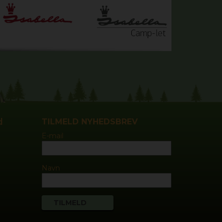
d
TILMELD NYHEDSBREV
E-mail
Navn